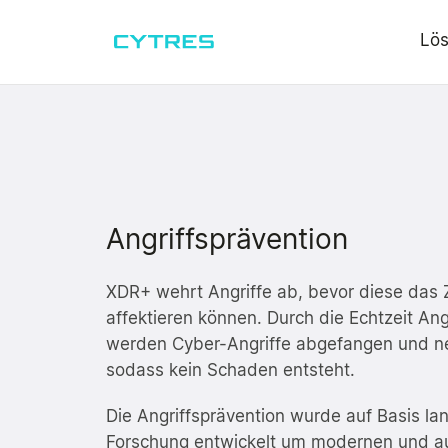
Lö
Penetrationstests
Allgemein
Technologie
Wissen
Gesundh
CYTRES XDR+
CYTRES An
Infrastruktur
Über uns
IT-Dienstleister
Mediathe
Medizint
Tiefgreifende, manuelle Analyse von diversen
Unsere Werte
E-Commerce
Forum
Elektron
Infrastrukturen.
Angriffsprävention
Unsere Mission
Internet of Things (IoT)
Podcasts
Fernüber
Web und Software
Manuelle Analyse mit dem Fokus auf Web-
XDR+ wehrt Angriffe ab, bevor diese das 
Unsere Expertise
Cyber Security
Wissens
Tragbare
Anwendungen oder Software.
affektieren können. Durch die Echtzeit An
werden Cyber-Angriffe abgefangen und neu
IoT und Hardware
sodass kein Schaden entsteht.
Manuelle Analyse von IoT-Geräten und Hardware-
Anfertigungen.
Die Angriffsprävention wurde auf Basis lan
Forschung entwickelt um modernen und au