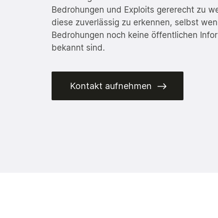
Bedrohungen und Exploits gererecht zu w
diese zuverlässig zu erkennen, selbst wen
Bedrohungen noch keine öffentlichen Info
bekannt sind.
Deckt Schwachstellen in Cloud-Systemen
Schützt En
auf und wehrt Angriffe ab.
Ransomwar
Kontakt aufnehmen
Alle Lösungen