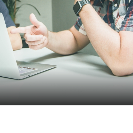
ebigen
Schützt Endpunkte durch KI-basierte
Verhaltensanalyse.