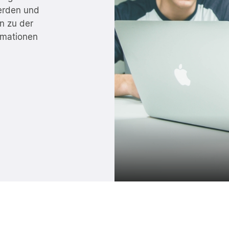
erden und
n zu der
rmationen
dpunkte vor Cryptolockern und
Spürt Zero-Day-Exploits in beli
e.
Systemen auf.